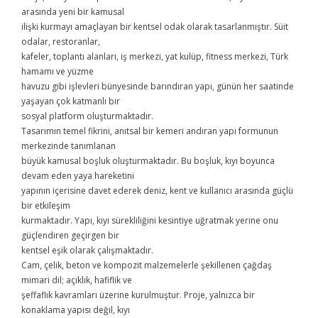
arasında yeni bir kamusal
ilişki kurmayı amaçlayan bir kentsel odak olarak tasarlanmıştır. Süit
odalar, restoranlar,
kafeler, toplantı alanları, iş merkezi, yat kulüp, fitness merkezi, Türk
hamamı ve yüzme
havuzu gibi işlevleri bünyesinde barındıran yapı, günün her saatinde
yaşayan çok katmanlı bir
sosyal platform oluşturmaktadır.
Tasarımın temel fikrini, anıtsal bir kemeri andıran yapı formunun
merkezinde tanımlanan
büyük kamusal boşluk oluşturmaktadır. Bu boşluk, kıyı boyunca
devam eden yaya hareketini
yapının içerisine davet ederek deniz, kent ve kullanıcı arasında güçlü
bir etkileşim
kurmaktadır. Yapı, kıyı sürekliliğini kesintiye uğratmak yerine onu
güçlendiren geçirgen bir
kentsel eşik olarak çalışmaktadır.
Cam, çelik, beton ve kompozit malzemelerle şekillenen çağdaş
mimari dil; açıklık, hafiflik ve
şeffaflık kavramları üzerine kurulmuştur. Proje, yalnızca bir
konaklama yapısı değil, kıyı