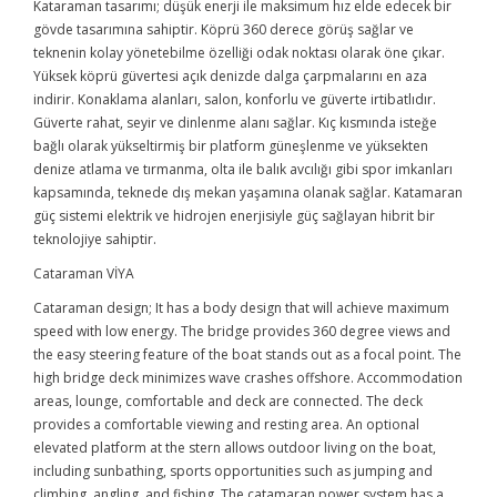
Kataraman tasarımı; düşük enerji ile maksimum hız elde edecek bir
gövde tasarımına sahiptir. Köprü 360 derece görüş sağlar ve
teknenin kolay yönetebilme özelliği odak noktası olarak öne çıkar.
Yüksek köprü güvertesi açık denizde dalga çarpmalarını en aza
indirir. Konaklama alanları, salon, konforlu ve güverte irtibatlıdır.
Güverte rahat, seyir ve dinlenme alanı sağlar. Kıç kısmında isteğe
bağlı olarak yükseltirmiş bir platform güneşlenme ve yüksekten
denize atlama ve tırmanma, olta ile balık avcılığı gibi spor imkanları
kapsamında, teknede dış mekan yaşamına olanak sağlar. Katamaran
güç sistemi elektrik ve hidrojen enerjisiyle güç sağlayan hibrit bir
teknolojiye sahiptir.
Cataraman VİYA
Cataraman design; It has a body design that will achieve maximum
speed with low energy. The bridge provides 360 degree views and
the easy steering feature of the boat stands out as a focal point. The
high bridge deck minimizes wave crashes offshore. Accommodation
areas, lounge, comfortable and deck are connected. The deck
provides a comfortable viewing and resting area. An optional
elevated platform at the stern allows outdoor living on the boat,
including sunbathing, sports opportunities such as jumping and
climbing, angling, and fishing. The catamaran power system has a